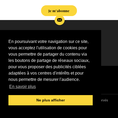
Je m'abonne
Si vous souhaitez m’apporter des informations
complémentaires sur l’actualité de Jean-Jacques
En poursuivant votre navigation sur ce site,
Goldman,
vous acceptez l'utilisation de cookies pour
ÉCRIVEZ-MOI !
vous permettre de partager du contenu via
les boutons de partage de réseaux sociaux,
pour vous proposer des publicités ciblées
adaptées à vos centres d'intérêts et pour
nous permettre de mesurer l'audience.
En savoir plus
Association "Parler d'sa vie" © 1997 - 2026 - Tous droits réservés
Ne plus afficher
DESIGNED &
DEVELOPED BY