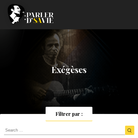
Exégèses
Filtrer par :