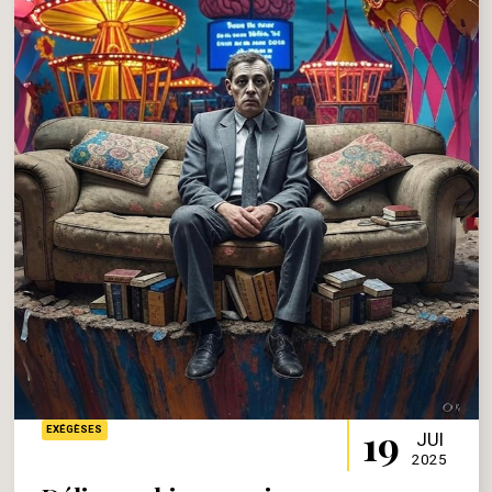
19
EXÉGÈSES
JUI
2025