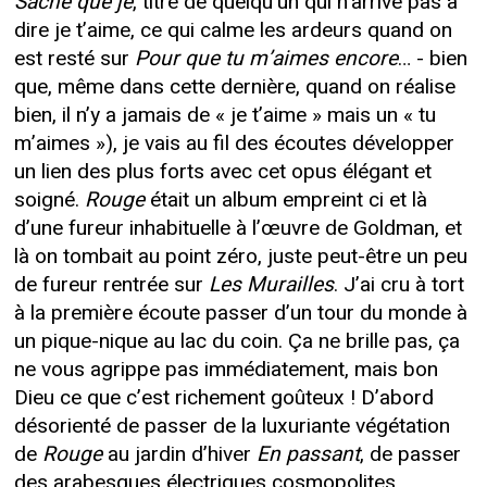
Sache que je
, titre de quelqu’un qui n’arrive pas à
dire je t’aime, ce qui calme les ardeurs quand on
est resté sur
Pour que tu m’aimes encore
… - bien
que, même dans cette dernière, quand on réalise
bien, il n’y a jamais de « je t’aime » mais un « tu
m’aimes »), je vais au fil des écoutes développer
un lien des plus forts avec cet opus élégant et
soigné.
Rouge
était un album empreint ci et là
d’une fureur inhabituelle à l’œuvre de Goldman, et
là on tombait au point zéro, juste peut-être un peu
de fureur rentrée sur
Les Murailles
. J’ai cru à tort
à la première écoute passer d’un tour du monde à
un pique-nique au lac du coin. Ça ne brille pas, ça
ne vous agrippe pas immédiatement, mais bon
Dieu ce que c’est richement goûteux ! D’abord
désorienté de passer de la luxuriante végétation
de
Rouge
au jardin d’hiver
En passant
, de passer
des arabesques électriques cosmopolites