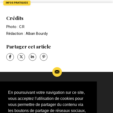
INFOS PRATIQUES
Crédits
Photo : C.R
Rédaction : Alban Bourdy
Partager cet article
Si vous souhaitez m’apporter des informations
complémentaires sur l’actualité de Jean-Jacques
En poursuivant votre navigation sur ce site,
Goldman,
vous acceptez l'utilisation de cookies pour
ÉCRIVEZ-MOI !
vous permettre de partager du contenu via
les boutons de partage de réseaux sociaux,