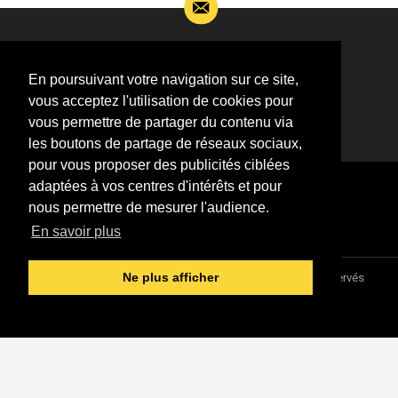
Si vous souhaitez m’apporter des informations
complémentaires sur l’actualité de Jean-Jacques
En poursuivant votre navigation sur ce site,
Goldman,
vous acceptez l'utilisation de cookies pour
ÉCRIVEZ-MOI !
vous permettre de partager du contenu via
les boutons de partage de réseaux sociaux,
pour vous proposer des publicités ciblées
adaptées à vos centres d'intérêts et pour
nous permettre de mesurer l'audience.
En savoir plus
Association "Parler d'sa vie" © 1997 - 2026 - Tous droits réservés
Ne plus afficher
DESIGNED &
DEVELOPED BY