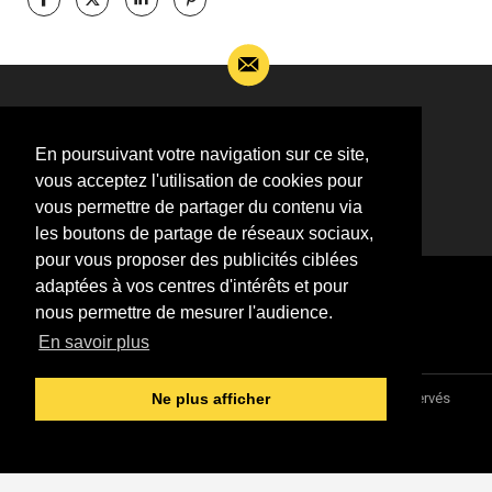
Si vous souhaitez m’apporter des informations
complémentaires sur l’actualité de Jean-Jacques
En poursuivant votre navigation sur ce site,
Goldman,
vous acceptez l'utilisation de cookies pour
ÉCRIVEZ-MOI !
vous permettre de partager du contenu via
les boutons de partage de réseaux sociaux,
pour vous proposer des publicités ciblées
adaptées à vos centres d'intérêts et pour
nous permettre de mesurer l'audience.
En savoir plus
Association "Parler d'sa vie" © 1997 - 2026 - Tous droits réservés
Ne plus afficher
DESIGNED &
DEVELOPED BY