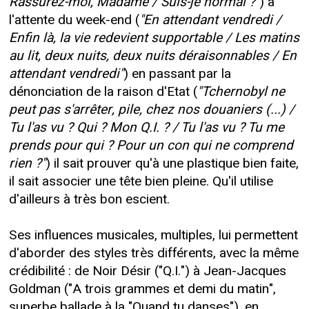
Rassurez-moi, Madame / Suis-je normal ?"
) à
l'attente du week-end (
"En attendant vendredi /
Enfin là, la vie redevient supportable / Les matins
au lit, deux nuits, deux nuits déraisonnables / En
attendant vendredi"
) en passant par la
dénonciation de la raison d'Etat (
"Tchernobyl ne
peut pas s'arrêter, pile, chez nos douaniers (...) /
Tu l'as vu ? Qui ? Mon Q.I. ? / Tu l'as vu ? Tu me
prends pour qui ? Pour un con qui ne comprend
rien ?"
) il sait prouver qu'à une plastique bien faite,
il sait associer une tête bien pleine. Qu'il utilise
d'ailleurs à très bon escient.
Ses influences musicales, multiples, lui permettent
d'aborder des styles très différents, avec la même
crédibilité : de Noir Désir ("Q.I.") à Jean-Jacques
Goldman ("A trois grammes et demi du matin",
superbe ballade à la "Quand tu danses"), en