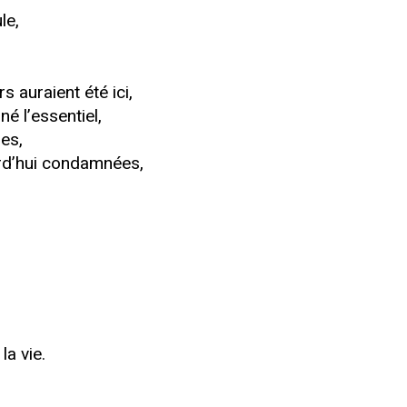
le,
 auraient été ici,
é l’essentiel,
ges,
urd’hui condamnées,
la vie.