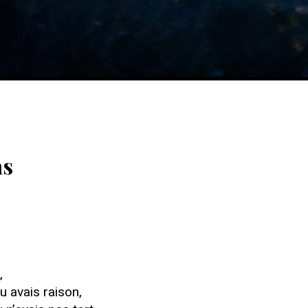
as
,
tu avais raison,