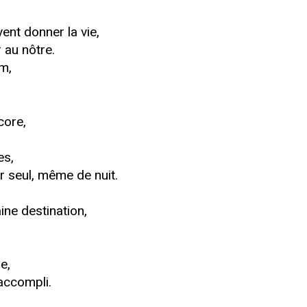
ent donner la vie,
 au nôtre.
m,
core,
es,
r seul, même de nuit.
ine destination,
e,
 accompli.