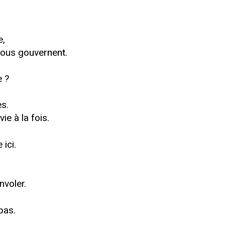
e,
nous gouvernent.
e ?
es.
e à la fois.
ici.
nvoler.
bas.