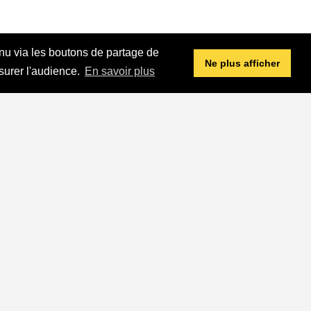
enu via les boutons de partage de
Ne plus afficher
surer l'audience.
En savoir plus
Jean-Jacques Goldman,