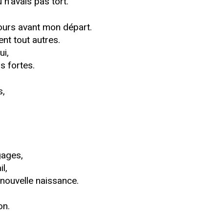
n’avais pas tort.
jours avant mon départ.
nt tout autres.
ui,
s fortes.
s,
gages,
l,
nouvelle naissance.
on.