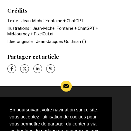
Crédits
Texte : Jean-Michel Fontaine + ChatGPT
Illustrations : Jean-Michel Fontaine + ChatGPT +
MidJourney + PixelCut.ai
Idée originale : Jean-Jacques Goldman (!)
Partager cet article
Si vous souhaitez m’apporter des informations
complémentaires sur l’actualité de Jean-Jacques
En poursuivant votre navigation sur ce site,
Goldman,
vous acceptez l'utilisation de cookies pour
ÉCRIVEZ-MOI !
vous permettre de partager du contenu via
les boutons de partage de réseaux sociaux,