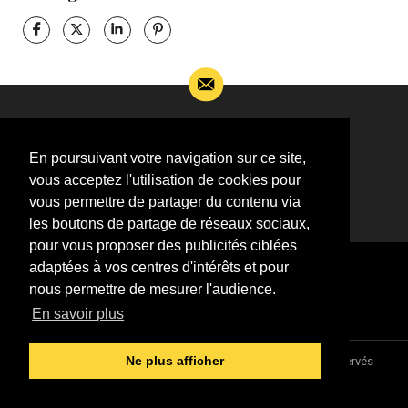
Si vous souhaitez m’apporter des informations
complémentaires sur l’actualité de Jean-Jacques
En poursuivant votre navigation sur ce site,
Goldman,
vous acceptez l'utilisation de cookies pour
ÉCRIVEZ-MOI !
vous permettre de partager du contenu via
les boutons de partage de réseaux sociaux,
pour vous proposer des publicités ciblées
adaptées à vos centres d'intérêts et pour
nous permettre de mesurer l'audience.
En savoir plus
Association "Parler d'sa vie" © 1997 - 2026 - Tous droits réservés
Ne plus afficher
DESIGNED &
DEVELOPED BY