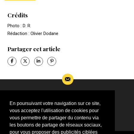
Crédits
Photo : D. R.
Rédaction : Olivier Dodane
Partager cet article
Si vous souhaitez m’apporter des informations
complémentaires sur l’actualité de Jean-Jacques
En poursuivant votre navigation sur ce site,
Goldman,
vous acceptez l'utilisation de cookies pour
ÉCRIVEZ-MOI !
vous permettre de partager du contenu via
les boutons de partage de réseaux sociaux,
pour vous proposer des publicités ciblées