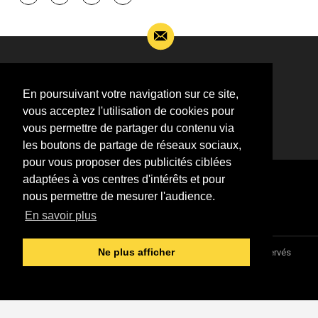
Si vous souhaitez m’apporter des informations
complémentaires sur l’actualité de Jean-Jacques
En poursuivant votre navigation sur ce site,
Goldman,
vous acceptez l'utilisation de cookies pour
ÉCRIVEZ-MOI !
vous permettre de partager du contenu via
les boutons de partage de réseaux sociaux,
pour vous proposer des publicités ciblées
adaptées à vos centres d'intérêts et pour
nous permettre de mesurer l'audience.
En savoir plus
Association "Parler d'sa vie" © 1997 - 2026 - Tous droits réservés
Ne plus afficher
DESIGNED &
DEVELOPED BY