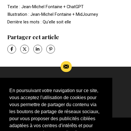
Texte : Jean-Michel Fontaine + ChatGPT
Illustration : Jean-Michel Fontaine + MidJourney
Derrière les mots : Qu'elle soit elle
Partager cet article
Si vous souhaitez m’apporter des informations
complémentaires sur l’actualité de Jean-Jacques
En poursuivant votre navigation sur ce site,
Goldman,
vous acceptez l'utilisation de cookies pour
ÉCRIVEZ-MOI !
vous permettre de partager du contenu via
les boutons de partage de réseaux sociaux,
pour vous proposer des publicités ciblées
adaptées à vos centres d'intérêts et pour