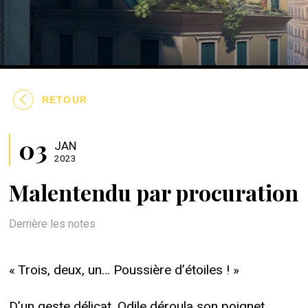
RETOUR
03
JAN
2023
Malentendu par procuration
Derrière les notes
« Trois, deux, un… Poussière d’étoiles ! »
D’un geste délicat, Odile déroula son poignet,