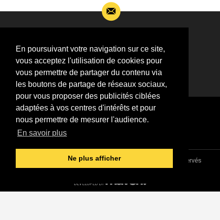
Si vous souhaitez m’apporter des informations
complémentaires sur l’actualité de Jean-Jacques
En poursuivant votre navigation sur ce site,
Goldman,
vous acceptez l'utilisation de cookies pour
ÉCRIVEZ-MOI !
vous permettre de partager du contenu via
les boutons de partage de réseaux sociaux,
pour vous proposer des publicités ciblées
adaptées à vos centres d'intérêts et pour
nous permettre de mesurer l'audience.
En savoir plus
Ne plus afficher
Association "Parler d'sa vie" © 1997 - 2026 - Tous droits réservés
DESIGNED &
DEVELOPED BY