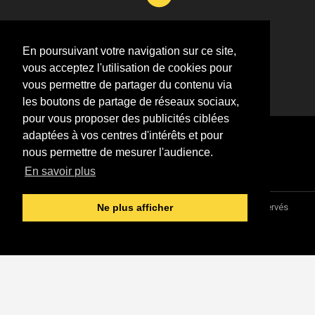
Si vous souhaitez m’apporter des informations
complémentaires sur l’actualité de Jean-Jacques
En poursuivant votre navigation sur ce site,
Goldman,
vous acceptez l'utilisation de cookies pour
ÉCRIVEZ-MOI !
vous permettre de partager du contenu via
les boutons de partage de réseaux sociaux,
pour vous proposer des publicités ciblées
adaptées à vos centres d'intérêts et pour
nous permettre de mesurer l'audience.
En savoir plus
Association "Parler d'sa vie" © 1997 - 2026 - Tous droits réservés
Ne plus afficher
DESIGNED &
DEVELOPED BY