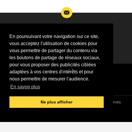
Si vous souhaitez m’apporter des informations
complémentaires sur l’actualité de Jean-Jacques
En poursuivant votre navigation sur ce site,
Goldman,
vous acceptez l'utilisation de cookies pour
ÉCRIVEZ-MOI !
vous permettre de partager du contenu via
les boutons de partage de réseaux sociaux,
pour vous proposer des publicités ciblées
adaptées à vos centres d'intérêts et pour
nous permettre de mesurer l'audience.
En savoir plus
Association "Parler d'sa vie" © 1997 - 2026 - Tous droits réservés
Ne plus afficher
DESIGNED &
DEVELOPED BY