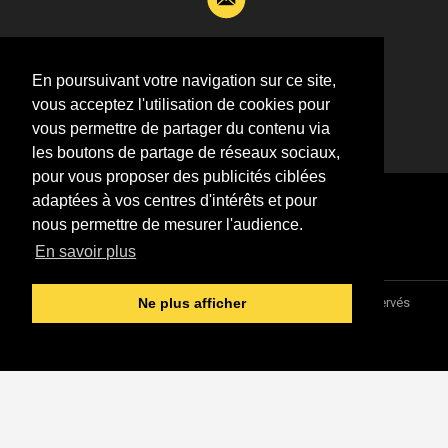
Si vous souhaitez m’apporter des informations
complémentaires sur l’actualité de Jean-Jacques
En poursuivant votre navigation sur ce site,
Goldman,
vous acceptez l'utilisation de cookies pour
ÉCRIVEZ-MOI !
vous permettre de partager du contenu via
les boutons de partage de réseaux sociaux,
pour vous proposer des publicités ciblées
adaptées à vos centres d'intérêts et pour
nous permettre de mesurer l'audience.
En savoir plus
Association "Parler d'sa vie" © 1997 - 2026 - Tous droits réservés
Ne plus afficher
DESIGNED &
DEVELOPED BY