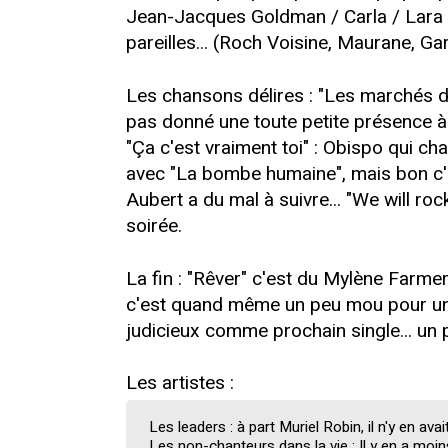
Jean-Jacques Goldman / Carla / Lara m
pareilles... (Roch Voisine, Maurane, Ga
Les chansons délires : "Les marchés d
pas donné une toute petite présence à Ca
"Ça c'est vraiment toi" : Obispo qui ch
avec "La bombe humaine", mais bon c'es
Aubert a du mal à suivre... "We will ro
soirée.
La fin : "Rêver" c'est du Mylène Farmer
c'est quand même un peu mou pour une 
judicieux comme prochain single... un p
Les artistes :
Les leaders : à part Muriel Robin, il n'y en av
Les non-chanteurs dans la vie : Il y en a moin