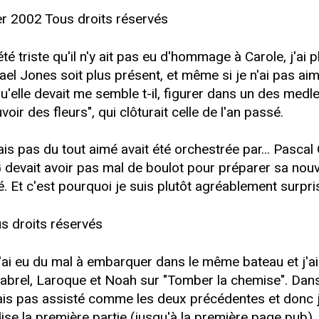
er 2002 Tous droits réservés
 triste qu'il n'y ait pas eu d'hommage à Carole, j'ai p
ael Jones soit plus présent, et même si je n'ai pas aim
'elle devait me semble t-il, figurer dans un des medley
ir des fleurs", qui clôturait celle de l'an passé.
vais pas du tout aimé avait été orchestrée par... Pasc
evait avoir pas mal de boulot pour préparer sa nouvel
 Et c'est pourquoi je suis plutôt agréablement surpris
s droits réservés
 j'ai eu du mal à embarquer dans le même bateau et j'ai 
abrel, Laroque et Noah sur "Tomber la chemise". Dans
avais pas assisté comme les deux précédentes et donc 
se la première partie (jusqu'à la première page pub), pa