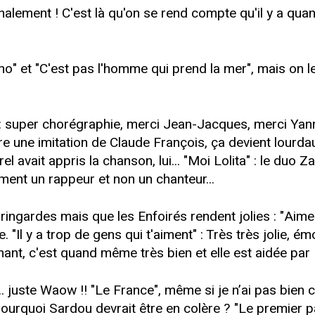
finalement ! C'est là qu'on se rend compte qu'il y a 
o" et "C'est pas l'homme qui prend la mer", mais on le
 : super chorégraphie, merci Jean-Jacques, merci Yann
ire une imitation de Claude François, ça devient lourdau
avait appris la chanson, lui... "Moi Lolita" : le duo Za
ment un rappeur et non un chanteur...
ingardes mais que les Enfoirés rendent jolies : "Aimer
"Il y a trop de gens qui t'aiment" : Très très jolie, ém
nt, c'est quand même très bien et elle est aidée par R
 juste Waow !! "Le France", même si je n’ai pas bien 
ourquoi Sardou devrait être en colère ? "Le premier p