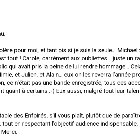
u.
re pour moi, et tant pis si je suis la seule... Michael
st tout ! Carole, carrément aux oubliettes... juste un r
blic qui avait pris la peine de lui rendre hommage... Ce
Mimie, et Julien, et Alain... eux on les reverra l'année 
, ce n'était pas une bande enregistrée, tous ces accor
ent quant à certains :-( Eux aussi, malgré tout leur tal
e des Enfoirés, s'il vous plaît, plutôt que de paraître
 tout en respectant l'objectif audience indispensable,
 Merci.