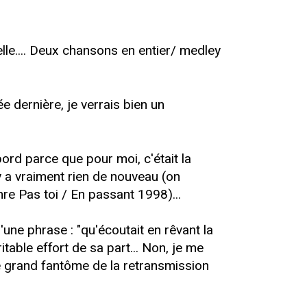
lle.... Deux chansons en entier/ medley
e dernière, je verrais bien un
bord parce que pour moi, c'était la
n'y a vraiment rien de nouveau (on
enre Pas toi / En passant 1998)...
'une phrase : "qu'écoutait en rêvant la
itable effort de sa part... Non, je me
e grand fantôme de la retransmission