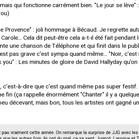
ais qui fonctionne carrément bien. "Le jour se lève" 
rou)
e Provence" : joli hommage à Bécaud. Je regrette auta
role... Cela dit peut-être cela a-t-il été fait pendant 
ante une chanson de Téléphone et qui finit dans le publi
t pas grave c'est sympa quand même... "Noir, c'est no
ck you" : Les minutes de gloire de David Hallyday qu'on 
, c'est-à-dire que c'est quand même pas super festif. B
fin (ça rappelle énormément "Chanter" il y a quelques
eu décevant, mais bon, tous les artistes ont gagné un t
ait pas vraiment cette année. On remarque la surprise de JJG avec les 
s que les autres fois, ils ont du mal, ça se sent, Jugnot, Laroque et 