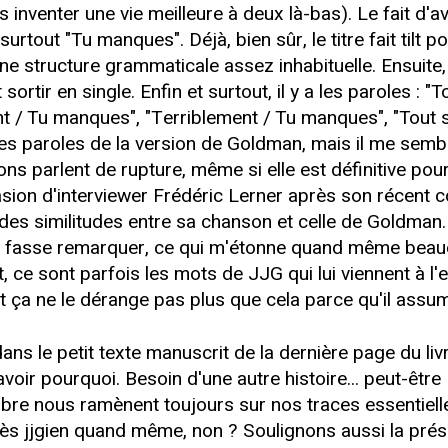
inventer une vie meilleure à deux là-bas). Le fait d'avo
a surtout "Tu manques". Déjà, bien sûr, le titre fait til
structure grammaticale assez inhabituelle. Ensuite, il
t sortir en single. Enfin et surtout, il y a les paroles 
t / Tu manques", "Terriblement / Tu manques", "Tout 
lu les paroles de la version de Goldman, mais il me se
ons parlent de rupture, même si elle est définitive pou
casion d'interviewer Frédéric Lerner après son récent 
des similitudes entre sa chanson et celle de Goldman.
ui fasse remarquer, ce qui m'étonne quand même beaucou
 ce sont parfois les mots de JJG qui lui viennent à l'e
 ça ne le dérange pas plus que cela parce qu'il assum
dans le petit texte manuscrit de la dernière page du li
ir pourquoi. Besoin d'une autre histoire... peut-être !
e nous ramènent toujours sur nos traces essentielle
 Très jjgien quand même, non ? Soulignons aussi la p