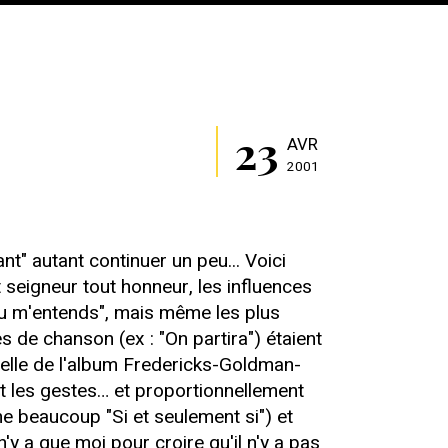
23
AVR
2001
t" autant continuer un peu... Voici
 seigneur tout honneur, les influences
 tu m'entends", mais même les plus
res de chanson (ex : "On partira") étaient
lle de l'album Fredericks-Goldman-
et les gestes… et proportionnellement
me beaucoup "Si et seulement si") et
n'y a que moi pour croire qu'il n'y a pas