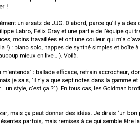
r !
cément un ersatz de JJG. D'abord, parce qu'il y a des 
ippe Labro, Félix Gray et une partie de l'équipe qui tr
ces, moins travaillées et ont une couleur qui m'a d'av
la !) : piano solo, nappes de synthé simples et boîte à
coup mieux en live... ). Voilà.
 m'entends" : ballade efficace, refrain accrocheur, 
(mais je sais, "il n'y a que sept notes dans la gamme e
. un style, c'est ça ?"). En tous cas, les Goldman bro
zar, mais ça peut donner des idées. Je dirais "un bon
résentes parfois, mais remises à ce qui semble être la 