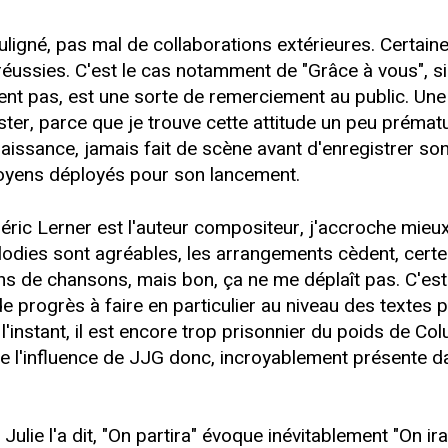
souligné, pas mal de collaborations extérieures. Certai
éussies. C'est le cas notamment de "Grâce à vous", si
sent pas, est une sorte de remerciement au public. Une
 rester, parce que je trouve cette attitude un peu pré
aissance, jamais fait de scène avant d'enregistrer son
oyens déployés pour son lancement.
déric Lerner est l'auteur compositeur, j'accroche mieu
odies sont agréables, les arrangements cèdent, certes
ns de chansons, mais bon, ça ne me déplaît pas. C'est 
e progrès à faire en particulier au niveau des textes p
r l'instant, il est encore trop prisonnier du poids de C
e l'influence de JJG donc, incroyablement présente da
Julie l'a dit, "On partira" évoque inévitablement "On ira