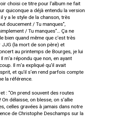
ir choisi ce titre pour l'album ne fait
t pour quiconque a déjà entendu la version
 y a le style de la chanson, très
: "Tout doucement / Tu manques",
simplement / Tu manques"... Ça ne
mble bien quand même que c'est très
r JJG (la mort de son père) et
concert au printemps de Bourges, je lui
 Il m'a répondu que non, en ayant
p. Il m'a expliqué qu'il avait
sprit, et qu'il s'en rend parfois compte
e la référence.
vret : "On prend souvent des routes
 On délaisse, on blesse, on s'allie
s, celles gravées à jamais dans notre
résence de Christophe Deschamps sur la