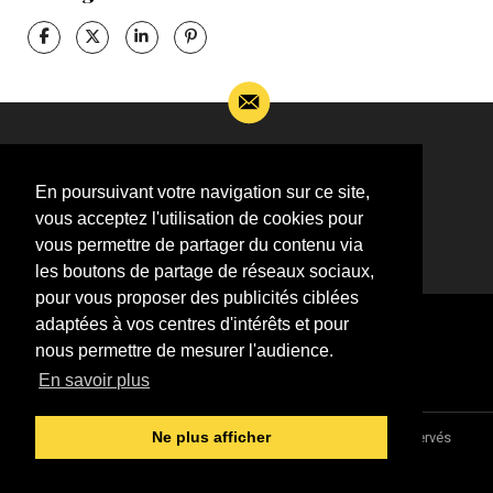
Si vous souhaitez m’apporter des informations
complémentaires sur l’actualité de Jean-Jacques
En poursuivant votre navigation sur ce site,
Goldman,
vous acceptez l'utilisation de cookies pour
ÉCRIVEZ-MOI !
vous permettre de partager du contenu via
les boutons de partage de réseaux sociaux,
pour vous proposer des publicités ciblées
adaptées à vos centres d'intérêts et pour
nous permettre de mesurer l'audience.
En savoir plus
Association "Parler d'sa vie" © 1997 - 2026 - Tous droits réservés
Ne plus afficher
DESIGNED &
DEVELOPED BY