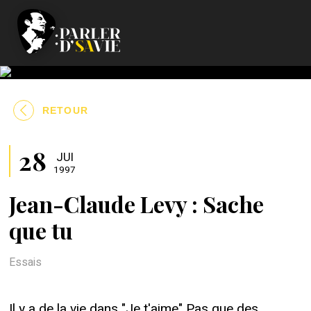
RETOUR
28
JUI
1997
Jean-Claude Levy : Sache
que tu
Essais
Il y a de la vie dans "Je t'aime" Pas que des