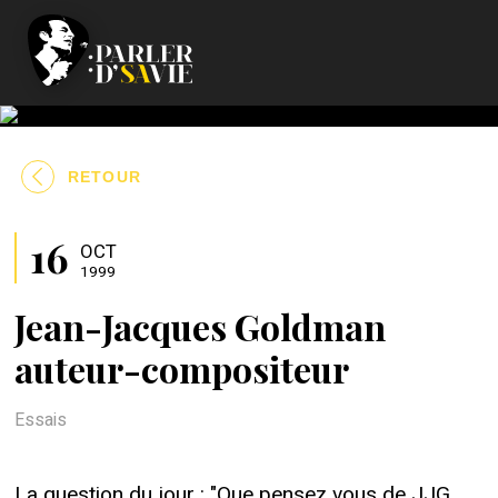
RETOUR
16
OCT
1999
Jean-Jacques Goldman
auteur-compositeur
Essais
La question du jour : "Que pensez vous de JJG