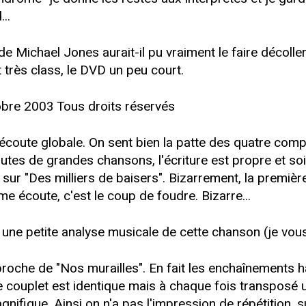
..
e Michael Jones aurait-il pu vraiment le faire décoller
très class, le DVD un peu court.
obre 2003 Tous droits réservés
ne écoute globale. On sent bien la patte des quatre com
tes de grandes chansons, l'écriture est propre et soi
i sur "Des milliers de baisers". Bizarrement, la premi
me écoute, c'est le coup de foudre. Bizarre...
e une petite analyse musicale de cette chanson (je vous 
proche de "Nos murailles". En fait les enchaînements
e couplet est identique mais à chaque fois transposé u
magnifique. Ainsi on n'a pas l'impression de répétition,