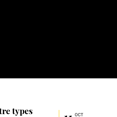
tre types
11
OCT