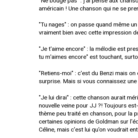
"Ne bouge pas" : j'ai pensé aux chanso
américain ! Une chanson qui ne se pren
"Tu nages" : on passe quand même un n
vraiment bien avec cette impression de
"Je t'aime encore" : la mélodie est pre
tu m'aimes encore" est touchant, surtou
"Retiens-moi" : c'est du Benzi mais on 
surprise. Mais si vous connaissez une c
"Je lui dirai" : cette chanson aurait mér
nouvelle veine pour JJ ?! Toujours es
thème peu traité en chanson, pour la p
certaines opinions de Goldman sur l'éduc
Céline, mais c'est lui qu'on voudrait e