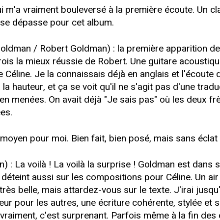
ui m'a vraiment bouleversé à la première écoute. Un clav
 se dépasse pour cet album.
oldman / Robert Goldman) : la première apparition de
crois la mieux réussie de Robert. Une guitare acoustiqu
e Céline. Je la connaissais déjà en anglais et l'écoute 
la hauteur, et ça se voit qu'il ne s'agit pas d'une tradu
bien menées. On avait déjà "Je sais pas" où les deux frè
es.
e moyen pour moi. Bien fait, bien posé, mais sans éclat p
) : La voilà ! La voilà la surprise ! Goldman est dans 
déteint aussi sur les compositions pour Céline. Un air m
ès belle, mais attardez-vous sur le texte. J'irai jusqu'à
 pour les autres, une écriture cohérente, stylée et su
raiment, c'est surprenant. Parfois même à la fin des 