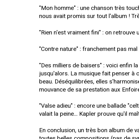
"Mon homme" : une chanson très touchan
nous avait promis sur tout l'album ! Tr
"Rien n'est vraiment fini" : on retrouve u
"Contre nature" : franchement pas mal d
"Des milliers de baisers" : voici enfi
jusqu'alors. La musique fait penser à c
beau. Déséquilibrées, elles s'harmonise
mouvance de sa prestation aux Enfoirés s
"Valse adieu" : encore une ballade "celt
valait la peine... Kapler prouve qu'il 
En conclusion, un très bon album de va
toutes belles compositions (pas de sy