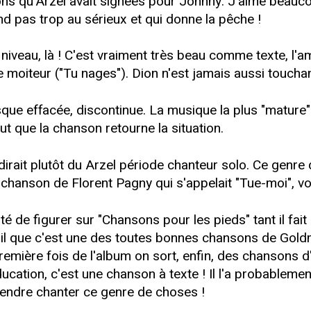
ns qu'Arzel avait signées pour Johnny. J'aime beaucoup
d pas trop au sérieux et qui donne la pêche !
iveau, là ! C'est vraiment très beau comme texte, l'
 moiteur ("Tu nages"). Dion n'est jamais aussi touchan
sque effacée, discontinue. La musique la plus "mature" 
t que la chanson retourne la situation.
dirait plutôt du Arzel période chanteur solo. Ce genre
hanson de Florent Pagny qui s'appelait "Tue-moi", vous
ité de figurer sur "Chansons pour les pieds" tant il fait 
t-il que c'est une des toutes bonnes chansons de Gold
remière fois de l'album on sort, enfin, des chansons 
ation, c'est une chanson à texte ! Il l'a probablement 
ntendre chanter ce genre de choses !