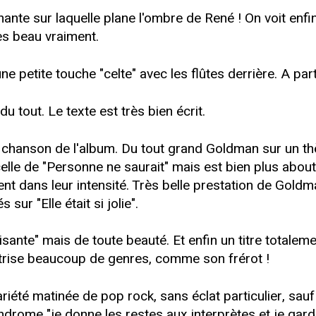
te sur laquelle plane l'ombre de René ! On voit enfin
ès beau vraiment.
ne petite touche "celte" avec les flûtes derrière. A part ç
u tout. Le texte est très bien écrit.
n la chanson de l'album. Du tout grand Goldman sur un t
elle de "Personne ne saurait" mais est bien plus about
nt dans leur intensité. Très belle prestation de Goldm
ur "Elle était si jolie".
isante" mais de toute beauté. Et enfin un titre totaleme
maîtrise beaucoup de genres, comme son frérot !
riété matinée de pop rock, sans éclat particulier, sau
ndrome "je donne les restes aux interprètes et je gar