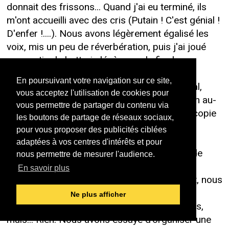
donnait des frissons... Quand j'ai eu terminé, ils
m'ont accueilli avec des cris (Putain ! C'est génial !
D'enfer !....). Nous avons légèrement égalisé les
voix, mis un peu de réverbération, puis j'ai joué
une partie de batterie légère sur la fin du
morceau... Et déjà cinq heures du matin... Le
En poursuivant votre navigation sur ce site,
résultat était vraiment ressemblant à l'original,
vous acceptez l'utilisation de cookies pour
avec un feeling toutefois différent... Bref, bien au-
vous permettre de partager du contenu via
delà des nos espérances... Pierre a fait une copie
les boutons de partage de réseaux sociaux,
sur K7 numérique, car nous n'avions pas de
pour vous proposer des publicités ciblées
cassette sur nous... Et voilà le plus triste de
adaptées à vos centres d'intérêts et pour
l'histoire : je n'ai pas pu récupérer de copie de
nous permettre de mesurer l'audience.
cette bande !! De par des emplois du temps
En savoir plus
différents, et l'occupation du studio qui suivit, nous
n'avons pas pu faire de copies. Nous étions
Ne plus afficher
désolés à chaque fois que nous nous voyions,
mais... Rien. Nous avons essayé d'organiser une