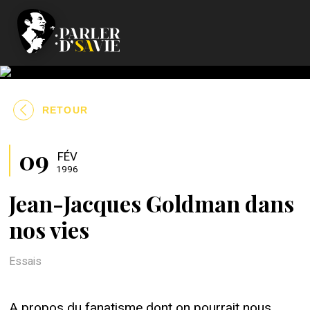
RETOUR
09
FÉV
1996
Jean-Jacques Goldman dans
nos vies
Essais
A propos du fanatisme dont on pourrait nous