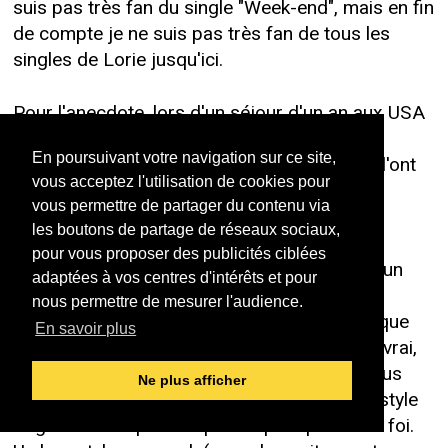
suis pas très fan du single "Week-end", mais en fin
de compte je ne suis pas très fan de tous les
singles de Lorie jusqu'ici.
Pour l'anecdote, lors d'un séjour d'un an aux USA
en tant que prof de français, j'ai fait écouter
En poursuivant votre navigation sur ce site,
"Toute seule" à mes étudiants de 18 ans qui l'ont
vous acceptez l'utilisation de cookies pour
tout de suite identifiée à une Britney Spears
vous permettre de partager du contenu via
française... en mieux... c'est dire...
les boutons de partage de réseaux sociaux,
pour vous proposer des publicités ciblées
Bref, j'ai écouté la chanson et m'attendant à un
adaptées à vos centres d'intérêts et pour
énième Goldmano-tube très binaire, avec les
nous permettre de mesurer l'audience.
mêmes accentuations sur les mêmes mots que
En savoir plus
dans d'autres chansons de lui comme, il est vrai,
c'est la tendance ces dernières années... je fus
Ne plus afficher
ravie de découvrir une mélodie originale, un style
original et des paroles pas trop stupides ma foi.