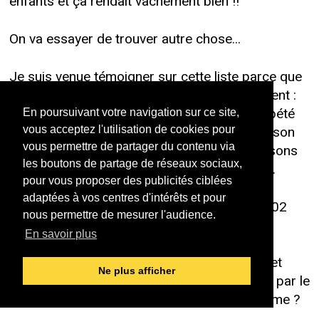
enfants et ça rendait vachement bien !!
On va essayer de trouver autre chose...
Je suis venue témoigner sur cette liste parce que
toute cette histoire me touche personnellement :
comment expliquer à des enfants qui ont répété
En poursuivant votre navigation sur ce site,
pendant des heures et qui aiment cette chanson
vous acceptez l'utilisation de cookies pour
vous permettre de partager du contenu via
qu'on ne pourra plus la chanter pour des raisons
les boutons de partage de réseaux sociaux,
politiques ? Ça leur passe un peu au-dessus.
pour vous proposer des publicités ciblées
adaptées à vos centres d'intérêts et pour
Déborah Delannay En passant, 27 février 2002
nous permettre de mesurer l'audience.
Tous droits réservés
En savoir plus
En 1995, a-t-on interdit "pomme de rainette et
Ne plus afficher
pomme d'api" dans les écoles suite au choix par le
candidat Chirac de la pomme comme emblème ?