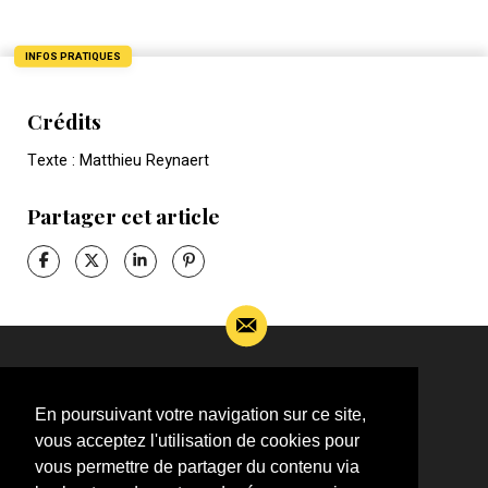
INFOS PRATIQUES
Crédits
Texte : Matthieu Reynaert
Partager cet article
Si vous souhaitez m’apporter des informations
complémentaires sur l’actualité de Jean-Jacques
En poursuivant votre navigation sur ce site,
Goldman,
vous acceptez l'utilisation de cookies pour
ÉCRIVEZ-MOI !
vous permettre de partager du contenu via