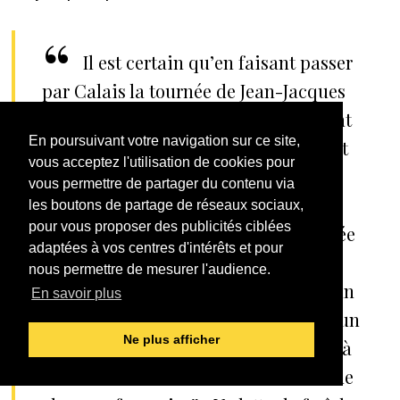
Il est certain qu’en faisant passer
par Calais la tournée de Jean-Jacques
Goldman, le Centre de développement
En poursuivant votre navigation sur ce site,
culturel a ciblé un public qui ne vient
vous acceptez l'utilisation de cookies pour
jamais au théâtre : celui des jeunes
vous permettre de partager du contenu via
filles qui préfèrent rêver à la lecture
les boutons de partage de réseaux sociaux,
pour vous proposer des publicités ciblées
des anecdotes intimes sur la vie privée
adaptées à vos centres d'intérêts et pour
de leurs vedettes plutôt que de
nous permettre de mesurer l'audience.
s’enrichir l’esprit… Il est évident qu’un
En savoir plus
concert Goldman n’est pas fait pour un
Ne plus afficher
théâtre où nous étions plus habitués à
aller entendre la traditionnelle “bonne