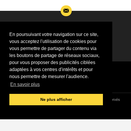
Si vous souhaitez m’apporter des informations
complémentaires sur l’actualité de Jean-Jacques
En poursuivant votre navigation sur ce site,
Goldman,
vous acceptez l'utilisation de cookies pour
ÉCRIVEZ-MOI !
vous permettre de partager du contenu via
les boutons de partage de réseaux sociaux,
pour vous proposer des publicités ciblées
adaptées à vos centres d'intérêts et pour
nous permettre de mesurer l'audience.
En savoir plus
Association "Parler d'sa vie" © 1997 - 2026 - Tous droits réservés
Ne plus afficher
DESIGNED &
DEVELOPED BY