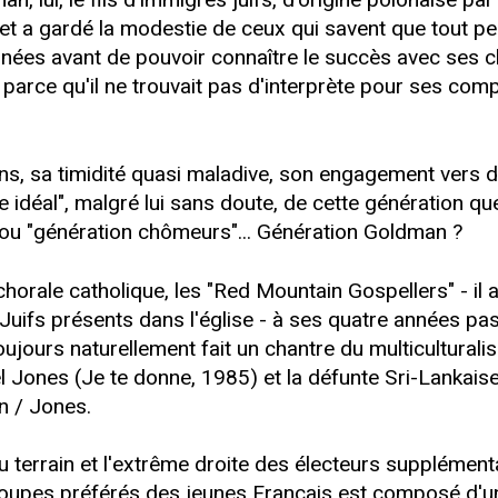
 et a gardé la modestie de ceux qui savent que tout peu
années avant de pouvoir connaître le succès avec ses 
t parce qu'il ne trouvait pas d'interprète pour ses comp
, sa timidité quasi maladive, son engagement vers de
rère idéal", malgré lui sans doute, de cette génération 
" ou "génération chômeurs"... Génération Goldman ?
orale catholique, les "Red Mountain Gospellers" - il 
s Juifs présents dans l'église - à ses quatre années p
ujours naturellement fait un chantre du multiculturalis
 Jones (Je te donne, 1985) et la défunte Sri-Lankaise
n / Jones.
 terrain et l'extrême droite des électeurs supplémenta
roupes préférés des jeunes Français est composé d'une