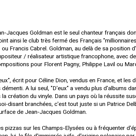
an-Jacques Goldman est le seul chanteur français do
joint ainsi le club très fermé des Français "millionnai
 ou Francis Cabrel. Goldman, au delà de sa position d
positeur / réalisateur artistique francophone, avec 
ompositions pour Florent Pagny, Philippe Lavil ou Mar
eux", écrit pour Céline Dion, vendus en France, et les d
 démenti. A lui seul, "D'eux" a vendu plus d'albums 
la création du vinyle. Dans un pays où la réussite susc
i-disant branchées, c'est tout juste si un Patrice De
e surface de Jean-Jacques Goldman.
s pizzas sur les Champs-Elysées ou à fréquenter d'ép
, lui, le fils d'immigrés juifs, d'origine polonaise pa