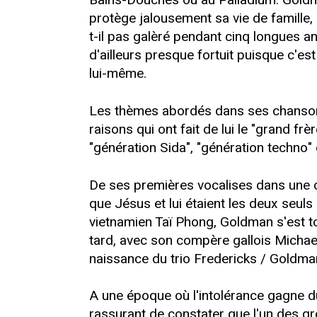
protège jalousement sa vie de famille,
t-il pas galèré pendant cinq longues 
d'ailleurs presque fortuit puisque c'es
lui-même.
Les thèmes abordés dans ses chansons
raisons qui ont fait de lui le "grand f
"génération Sida", "génération techno
De ses premières vocalises dans une ch
que Jésus et lui étaient les deux seul
vietnamien Taï Phong, Goldman s'est to
tard, avec son compère gallois Michael
naissance du trio Fredericks / Goldma
A une époque où l'intolérance gagne du
rassurant de constater que l'un des g