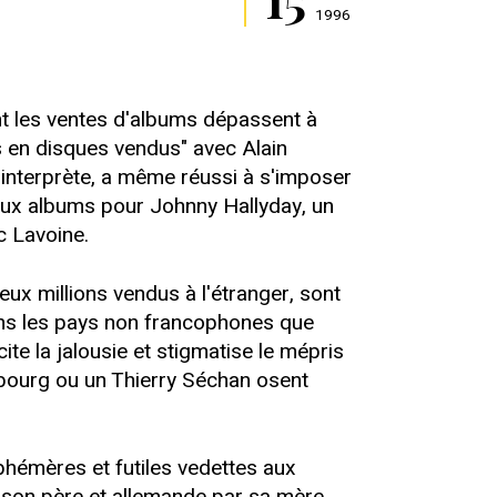
1996
nt les ventes d'albums dépassent à
res en disques vendus" avec Alain
'interprète, a même réussi à s'imposer
deux albums pour Johnny Hallyday, un
c Lavoine.
eux millions vendus à l'étranger, sont
dans les pays non francophones que
ite la jalousie et stigmatise le mépris
lbourg ou un Thierry Séchan osent
hémères et futiles vedettes aux
r son père et allemande par sa mère,