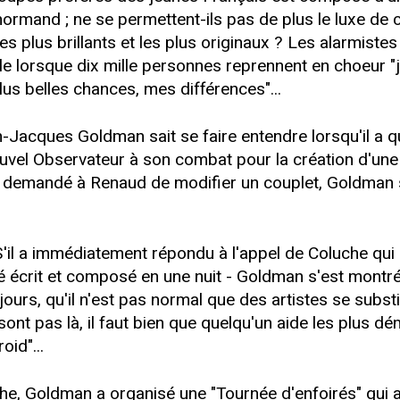
normand ; ne se permettent-ils pas de plus le luxe de 
s plus brillants et les plus originaux ? Les alarmistes
lle lorsque dix mille personnes reprennent en choeur "
us belles chances, mes différences"...
Jacques Goldman sait se faire entendre lorsqu'il a qu
vel Observateur à son combat pour la création d'une
l a demandé à Renaud de modifier un couplet, Goldman s
. S'il a immédiatement répondu à l'appel de Coluche qu
été écrit et composé en une nuit - Goldman s'est mont
jours, qu'il n'est pas normal que des artistes se subst
ont pas là, il faut bien que quelqu'un aide les plus dém
oid"...
he, Goldman a organisé une "Tournée d'enfoirés" qui a