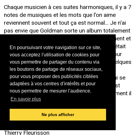
Chaque musicien à ces suites harmoniques, il y a 7
notes de musiques et les mots que l'on aime
reviennent souvent et tout ça est normal... Je n'ai
pas envie que Goldman sorte un album totalement
différent, moi j'aime ce qu'il fait tout simplement et
à aucun moment je n'ai pensé que Goldman était
En poursuivant votre navigation sur ce site,
une machine à faire des chansons clichés pour
vous acceptez l'utilisation de cookies pour
renflouer son porte-monnaie... (JJ a écrit quelques
vous permettre de partager du contenu via
150 chansons et Barbelivien 1 500, là est la
les boutons de partage de réseaux sociaux,
différence). Enfin si maintenant pour ceux qui se
pour vous proposer des publicités ciblées
adaptées à vos centres d'intérêts et pour
plaignent changer d'artistes !!! La musique est
nous permettre de mesurer l'audience.
accessible à tout le monde et à partir du moment il
En savoir plus
faut commencer à réfléchir en écoutant une
simple chanson alors là cela devient trop
Ne plus afficher
compliqué et il vaut mieux zapper...
Thierry Fleurisson