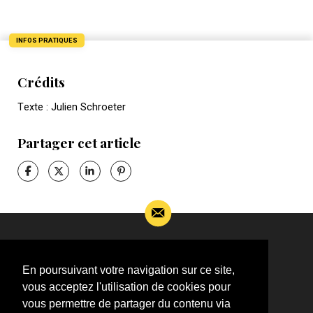
INFOS PRATIQUES
Crédits
Texte : Julien Schroeter
Partager cet article
Si vous souhaitez m’apporter des informations
complémentaires sur l’actualité de Jean-Jacques
En poursuivant votre navigation sur ce site,
Goldman,
vous acceptez l'utilisation de cookies pour
ÉCRIVEZ-MOI !
vous permettre de partager du contenu via