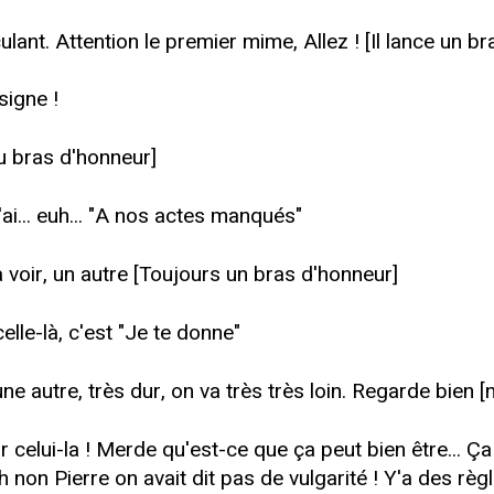
lant. Attention le premier mime, Allez ! [Il lance un b
signe !
u bras d'honneur]
'ai... euh... "A nos actes manqués"
à voir, un autre [Toujours un bras d'honneur]
elle-là, c'est "Je te donne"
une autre, très dur, on va très très loin. Regarde bie
r celui-la ! Merde qu'est-ce que ça peut bien être... Ça
 Oh non Pierre on avait dit pas de vulgarité ! Y'a des r