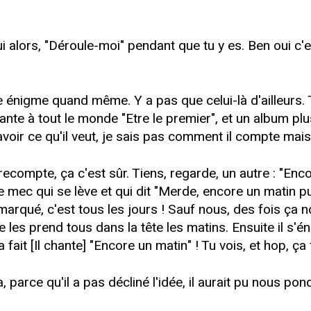
alors, "Déroule-moi" pendant que tu y es. Ben oui c'est v
ne énigme quand même. Y a pas que celui-là d'ailleurs. 
nte à tout le monde "Etre le premier", et un album plus 
 savoir ce qu'il veut, je sais pas comment il compte mais.
ecompte, ça c'est sûr. Tiens, regarde, un autre : "Enc
 de mec qui se lève et qui dit "Merde, encore un matin pu
remarqué, c'est tous les jours ! Sauf nous, des fois ça 
 il se les prend tous dans la tête les matins. Ensuite il s
 fait [Il chante] "Encore un matin" ! Tu vois, et hop, ça
 parce qu'il a pas décliné l'idée, il aurait pu nous pon