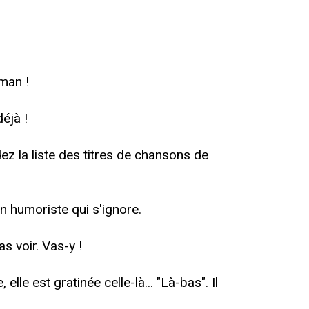
man !
déjà !
ez la liste des titres de chansons de
n humoriste qui s'ignore.
s voir. Vas-y !
le est gratinée celle-là... "Là-bas". Il