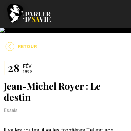
RETOUR
28
FÉV
1999
Jean-Michel Royer : Le
destin
Essais
Il va les routes, il va les frontières Tel est son