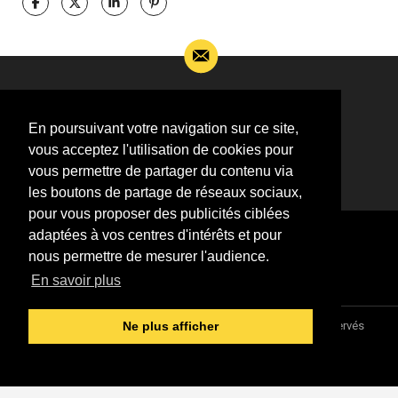
Si vous souhaitez m’apporter des informations
complémentaires sur l’actualité de Jean-Jacques
En poursuivant votre navigation sur ce site,
Goldman,
vous acceptez l'utilisation de cookies pour
ÉCRIVEZ-MOI !
vous permettre de partager du contenu via
les boutons de partage de réseaux sociaux,
pour vous proposer des publicités ciblées
adaptées à vos centres d'intérêts et pour
nous permettre de mesurer l'audience.
En savoir plus
Association "Parler d'sa vie" © 1997 - 2026 - Tous droits réservés
Ne plus afficher
DESIGNED &
DEVELOPED BY