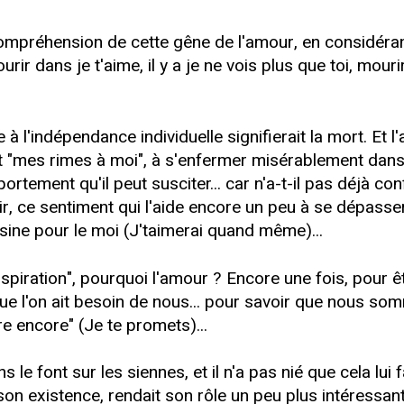
e compréhension de cette gêne de l'amour, en considér
mourir dans je t'aime, il y a je ne vois plus que toi, mo
à l'indépendance individuelle signifierait la mort. Et l
et "mes rimes à moi", à s'enfermer misérablement dans
rtement qu'il peut susciter... car n'a-t-il pas déjà con
ir, ce sentiment qui l'aide encore un peu à se dépasser,
sine pour le moi (J'taimerai quand même)...
inspiration", pourquoi l'amour ? Encore une fois, pour êt
que l'on ait besoin de nous... pour savoir que nous s
re encore" (Je te promets)...
e font sur les siennes, et il n'a pas nié que cela lui fa
on existence, rendait son rôle un peu plus intéressant 