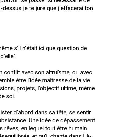
 pouvoir se passer si nécessaire de
-dessus je te jure que j'effacerai ton
e s'il n'était ici que question de
'elle".
en conflit avec son altruïsme, ou avec
emble être l'idée maîtresse de la vie
ions, projets, l'objectif ultime, même
de soi.
ister d'abord dans sa tête, se sentir
e subsistance. Une idée de dépassement
 rêves, en lequel tout être humain
sequilibrée, et qu'il chante dans Là-