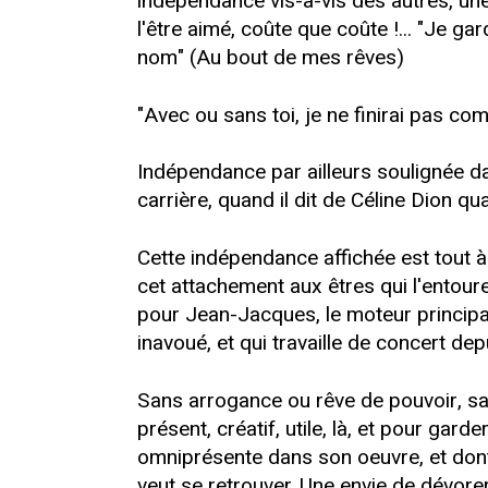
indépendance vis-à-vis des autres, une
l'être aimé, coûte que coûte !... "Je ga
nom" (Au bout de mes rêves)
"Avec ou sans toi, je ne finirai pas c
Indépendance par ailleurs soulignée da
carrière, quand il dit de Céline Dion qua
Cette indépendance affichée est tout à 
cet attachement aux êtres qui l'entouren
pour Jean-Jacques, le moteur principal
inavoué, et qui travaille de concert dep
Sans arrogance ou rêve de pouvoir, sans
présent, créatif, utile, là, et pour ga
omniprésente dans son oeuvre, et dont
veut se retrouver. Une envie de dévorer