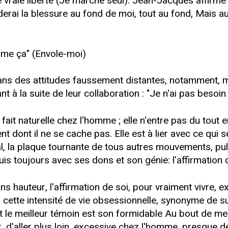
 vraie liberté (Je marche seul). Jean-Jacques affirme
rderai la blessure au fond de moi, tout au fond, Mais au
omme ça" (Envole-moi)
ns des attitudes faussement distantes, notamment, mêm
nt à la suite de leur collaboration : "Je n'ai pas besoin d
fait naturelle chez l'homme ; elle n'entre pas du tout 
t dont il ne se cache pas. Elle est à lier avec ce qui s
, la plaque tournante de tous autres mouvements, puls
uis toujours avec ses dons et son génie: l'affirmation 
 hauteur, l'affirmation de soi, pour vraiment vivre, ex
rder cette intensité de vie obsessionnelle, synonyme d
 le meilleur témoin est son formidable Au bout de mes
, d'aller plus loin, excessive chez l'homme, presque dé