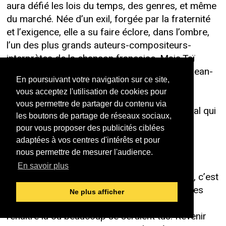
aura défié les lois du temps, des genres, et même
du marché. Née d’un exil, forgée par la fraternité
et l’exigence, elle a su faire éclore, dans l’ombre,
l’un des plus grands auteurs-compositeurs-
interprètes de la chanson française. Mais Taï
Phong ne saurait se réduire à la genèse de Jean-
En poursuivant votre navigation sur ce site,
Jacques Goldman. Ce serait ignorer le rôle
vous acceptez l'utilisation de cookies pour
fondamental de Khanh Maï, frère d’âme et
vous permettre de partager du contenu via
d’armes, architecte tenace d’un projet musical qui
les boutons de partage de réseaux sociaux,
a toujours privilégié l’émotion à la posture, la
pour vous proposer des publicités ciblées
fidélité à l’opportunisme, l’exploration à la
adaptées à vos centres d'intérêts et pour
répétition.
nous permettre de mesurer l'audience.
En savoir plus
Car ce qui fait la beauté tenace de Taï Phong, c’est
cette façon de n’avoir jamais renoncé. Ni à ses
Ne plus afficher
rêves progressifs, ni à sa liberté. D’avoir su
renaître là où beaucoup se seraient tus. Revenir