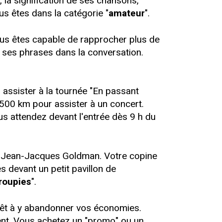
la signification de ses chansons,
us êtes dans la catégorie "
amateur
".
s êtes capable de rapprocher plus de
de ses phrases dans la conversation.
assister à la tournée "En passant
 500 km pour assister à un concert.
s attendez devant l'entrée dès 9 h du
de Jean-Jacques Goldman. Votre copine
 devant un petit pavillon de
roupies
".
rêt à y abandonner vos économies.
érent. Vous achetez un "promo" ou un