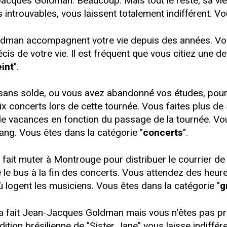
ques Goldman. Beaucoup. Mais tout le reste, sa vie, 
 introuvables, vous laissent totalement indifférent. Vo
man accompagnent votre vie depuis des années. Vou
cis de votre vie. Il est fréquent que vous citiez une 
eint
".
ans solde, ou vous avez abandonné vos études, pour 
x concerts lors de cette tournée. Vous faites plus de
 vacances en fonction du passage de la tournée. Vou
rang. Vous êtes dans la catégorie "
concerts
".
 fait muter à Montrouge pour distribuer le courrier 
le bus à la fin des concerts. Vous attendez des heures
ù logent les musiciens. Vous êtes dans la catégorie "
g
u'a fait Jean-Jacques Goldman mais vous n'êtes pas p
édition brésilienne de "Sister Jane" vous laisse indiff