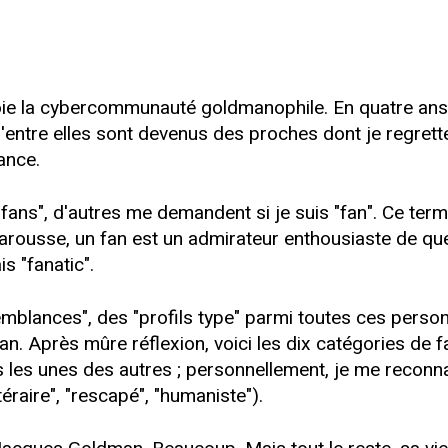
ôtoie la cybercommunauté goldmanophile. En quatre ans
d'entre elles sont devenus des proches dont je regre
ance.
ns", d'autres me demandent si je suis "fan". Ce terme
du Larousse, un fan est un admirateur enthousiaste de q
is "fanatic".
blances", des "profils type" parmi toutes ces perso
. Après mûre réflexion, voici les dix catégories de
ves les unes des autres ; personnellement, je me rec
ittéraire", "rescapé", "humaniste").