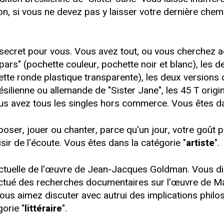
on, si vous ne devez pas y laisser votre dernière chem
ecret pour vous. Vous avez tout, ou vous cherchez 
ars" (pochette couleur, pochette noir et blanc), les de
tte ronde plastique transparente), les deux versions de
s brésilienne ou allemande de "Sister Jane", les 45 T or
ous avez tous les singles hors commerce. Vous êtes da
poser, jouer ou chanter, parce qu'un jour, votre goû
sir de l'écoute. Vous êtes dans la catégorie "
artiste
".
ctuelle de l'œuvre de Jean-Jacques Goldman. Vous dis
ectué des recherches documentaires sur l'œuvre de Ma
. Vous aimez discuter avec autrui des implications phi
orie "
littéraire
".