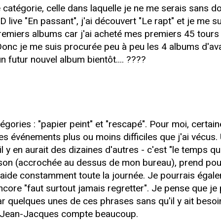
ère catégorie, celle dans laquelle je ne me serais sans 
 live "En passant", j'ai découvert "Le rapt" et je me su
premiers albums car j'ai acheté mes premiers 45 tours
onc je me suis procurée peu à peu les 4 albums d'avant
 futur nouvel album bientôt.... ????
gories : "papier peint" et "rescapé". Pour moi, cert
s événements plus ou moins difficiles que j'ai vécus. 
 y en aurait des dizaines d'autres - c'est "le temps qu
nson (accrochée au dessus de mon bureau), prend pour 
aide constamment toute la journée. Je pourrais égaleme
ncore "faut surtout jamais regretter". Je pense que j
r quelques unes de ces phrases sans qu'il y ait besoin
le Jean-Jacques compte beaucoup.