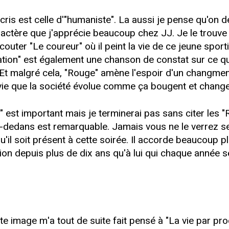
scris est celle d'"humaniste". La aussi je pense qu'on 
aractère que j'apprécie beaucoup chez JJ. Je le trouve 
couter "Le coureur" où il peint la vie de ce jeune sport
ration" est également une chanson de constat sur ce qu
l. Et malgré cela, "Rouge" amène l'espoir d'un changmen
vie que la société évolue comme ça bougent et change
" est important mais je terminerai pas sans citer les "R
à-dedans est remarquable. Jamais vous ne le verrez se 
qu'il soit présent à cette soirée. Il accorde beaucoup p
tion depuis plus de dix ans qu'à lui qui chaque année 
te image m'a tout de suite fait pensé à "La vie par pro