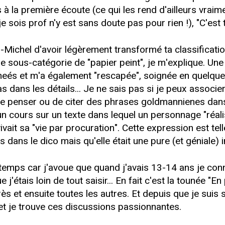
la première écoute (ce qui les rend d'ailleurs vraimen
e je sois prof n'y est sans doute pas pour rien !), "C'est
ichel d'avoir légèrement transformé ta classification !
ne sous-catégorie de "papier peint", je m'explique. Un
eés et m'a également "rescapée", soignée en quelque s
pas dans les détails... Je ne sais pas si je peux associ
e penser ou de citer des phrases goldmannienes dans
s un cours sur un texte dans lequel un personnage "réal
vivait sa "vie par procuration". Cette expression est tel
as dans le dico mais qu'elle était une pure (et géniale) 
 le temps car j'avoue que quand j'avais 13-14 ans je c
étais loin de tout saisir... En fait c'est la tounée "En
ès et ensuite toutes les autres. Et depuis que je suis 
et je trouve ces discussions passionnantes.