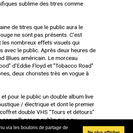
gnifiques sublime des titres comme
ine de titres que le public aura le
 rouge ne sont pas présents. C'est
 les nombreux effets visuels qui
s avec le public. Après deux heures de
 And Blues américain. Le morceau
Wood" d'Eddie Floyd et "Tobacco Road"
ones, deux choristes très en vogue à
et pour le public un double album live
stique / électrique et dont le premier
 coffret double VHS "Tours et détours"
accueilli par un public qui a pu
 de 600 000 exemplaires et la promotion
enu via les boutons de partage de
Ne plus afficher