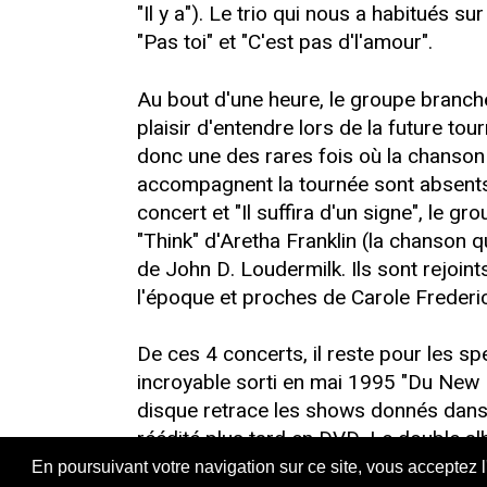
"Il y a"). Le trio qui nous a habitués
"Pas toi" et "C'est pas d'l'amour".
Au bout d'une heure, le groupe branche 
plaisir d'entendre lors de la future t
donc une des rares fois où la chanson
accompagnent la tournée sont absents 
concert et "Il suffira d'un signe", le
"Think" d'Aretha Franklin (la chanson
de John D. Loudermilk. Ils sont rejoin
l'époque et proches de Carole Frederi
De ces 4 concerts, il reste pour les s
incroyable sorti en mai 1995 "Du New M
disque retrace les shows donnés dans l
réédité plus tard en DVD. Le double al
regretter les deux live incomplets pré
En poursuivant votre navigation sur ce site, vous acceptez 