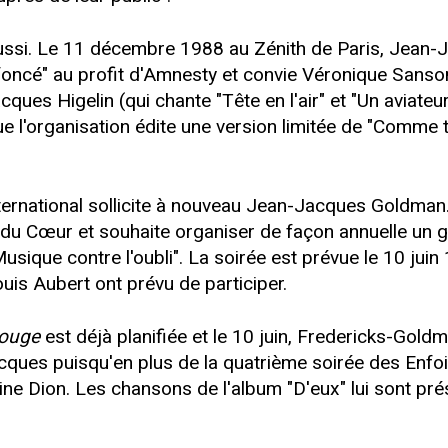
 aussi. Le 11 décembre 1988 au Zénith de Paris, Jea
is foncé" au profit d'Amnesty et convie Véronique Sa
cques Higelin (qui chante "Tête en l'air" et "Un aviat
 l'organisation édite une version limitée de "Comme t
ernational sollicite à nouveau Jean-Jacques Goldman. L
 Cœur et souhaite organiser de façon annuelle un gal
Musique contre l'oubli". La soirée est prévue le 10 jui
uis Aubert ont prévu de participer.
ouge
est déjà planifiée et le 10 juin, Fredericks-Gol
ues puisqu'en plus de la quatrième soirée des Enfoi
ine Dion. Les chansons de l'album "D'eux" lui sont pr