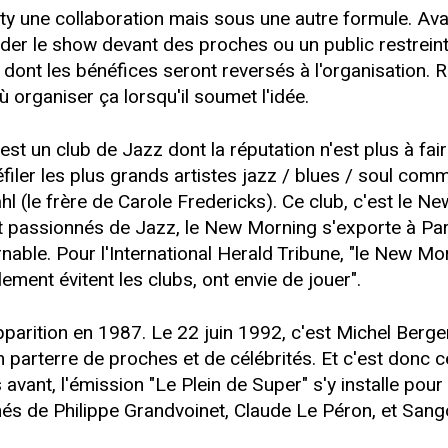
 une collaboration mais sous une autre formule. Av
er le show devant des proches ou un public restreint. I
dont les bénéfices seront reversés à l'organisation. Res
 organiser ça lorsqu'il soumet l'idée.
 est un club de Jazz dont la réputation n'est plus à fai
éfiler les plus grands artistes jazz / blues / soul co
l (le frère de Carole Fredericks). Ce club, c'est le 
et passionnés de Jazz, le New Morning s'exporte à Par
nable. Pour l'International Herald Tribune, "le New Mo
ment évitent les clubs, ont envie de jouer".
parition en 1987. Le 22 juin 1992, c'est Michel Berger
arterre de proches et de célébrités. Et c'est donc c
 avant, l'émission "Le Plein de Super" s'y installe pou
s de Philippe Grandvoinet, Claude Le Péron, et Sangom