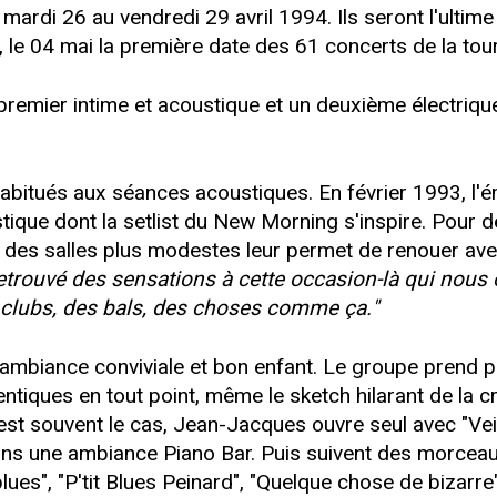
 mardi 26 au vendredi 29 avril 1994. Ils seront l'ultime
rd, le 04 mai la première date des 61 concerts de la to
 premier intime et acoustique et un deuxième électriqu
bitués aux séances acoustiques. En février 1993, l'ém
ique dont la setlist du New Morning s'inspire. Pour d
s des salles plus modestes leur permet de renouer av
etrouvé des sensations à cette occasion-là qui nous on
s clubs, des bals, des choses comme ça."
mbiance conviviale et bon enfant. Le groupe prend plais
entiques en tout point, même le sketch hilarant de la
st souvent le cas, Jean-Jacques ouvre seul avec "Veill
dans une ambiance Piano Bar. Puis suivent des morceau
s", "P'tit Blues Peinard", "Quelque chose de bizarre")