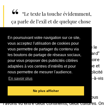
“Le texte la touche évidemment,
ça parle de l’exil et de quelque chose
qu’elle connaît assez bien.”
En poursuivant votre navigation sur ce site,
vous acceptez l'utilisation de cookies pour
Avec “Là-bas”, Goldman souhaite poursuivre le
vous permettre de partager du contenu via
cycle de l’exil qu’il a commencé avec “Brouillard”
les boutons de partage de réseaux sociaux,
(1981) et “Long is the road” (1984). De l’histoire
pour vous proposer des publicités ciblées
de la famille Goldman à l’héritage du judaïsme et
adaptées à vos centres d'intérêts et pour
des migrations du peuple juif, Goldman a explicité
nous permettre de mesurer l'audience.
plusieurs fois dans son œuvre sa pensée vis-à-vis
En savoir plus
du déracinement et de la quête d’identité.
Ne plus afficher
Sirima a beaucoup voyagé, a vécu comme nous
l’avons vu entre deux continents, deux cultures. On