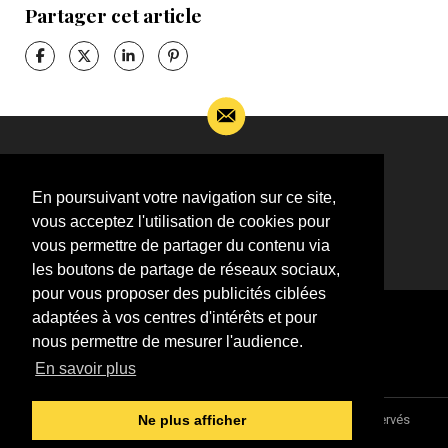
Partager cet article
Si vous souhaitez m’apporter des informations
complémentaires sur l’actualité de Jean-Jacques
En poursuivant votre navigation sur ce site,
Goldman,
vous acceptez l'utilisation de cookies pour
ÉCRIVEZ-MOI !
vous permettre de partager du contenu via
les boutons de partage de réseaux sociaux,
pour vous proposer des publicités ciblées
adaptées à vos centres d'intérêts et pour
nous permettre de mesurer l'audience.
En savoir plus
Association "Parler d'sa vie" © 1997 - 2026 - Tous droits réservés
Ne plus afficher