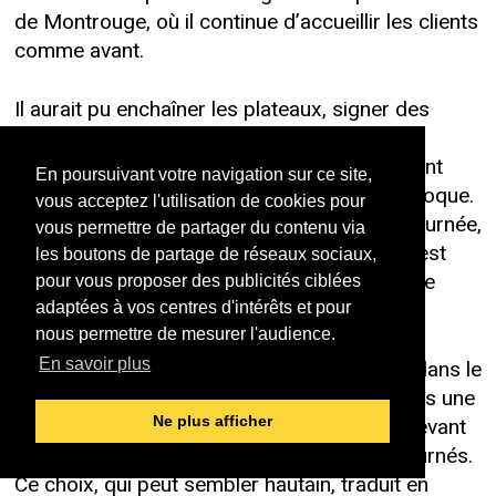
de Montrouge, où il continue d’accueillir les clients
comme avant.
Il aurait pu enchaîner les plateaux, signer des
galas, accepter les offres de tournées en
discothèques qui affluent — un format courant
En poursuivant votre navigation sur ce site,
pour les jeunes chanteurs populaires de l’époque.
vous acceptez l'utilisation de cookies pour
Il refuse. Poliment, fermement. Ce type de tournée,
vous permettre de partager du contenu via
dit-il, est "respectable mais alimentaire". Il n’est
les boutons de partage de réseaux sociaux,
pas prêt. Et surtout, il ne veut pas se produire
pour vous proposer des publicités ciblées
dans n’importe quelles conditions.
adaptées à vos centres d'intérêts et pour
nous permettre de mesurer l'audience.
Pour lui, chanter sur scène n’a de sens que dans le
En savoir plus
cadre d’un vrai concert. Pas d’interludes dans une
boîte de nuit, pas de prestations au micro devant
Ne plus afficher
une piste de danse occupée par des dos tournés.
Ce choix, qui peut sembler hautain, traduit en