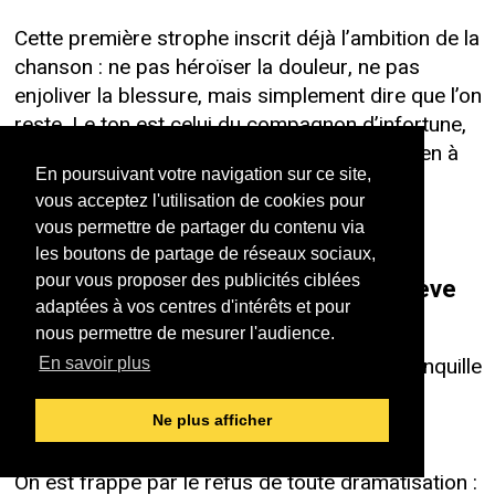
Cette première strophe inscrit déjà l’ambition de la
chanson : ne pas héroïser la douleur, ne pas
enjoliver la blessure, mais simplement dire que l’on
reste. Le ton est celui du compagnon d’infortune,
ou du frère d’armes : une présence qui n’a rien à
En poursuivant votre navigation sur ce site,
prouver, mais tout à donner.
vous acceptez l'utilisation de cookies pour
vous permettre de partager du contenu via
les boutons de partage de réseaux sociaux,
pour vous proposer des publicités ciblées
Un refrain qui soutient plus qu’il n’élève
adaptées à vos centres d'intérêts et pour
Le refrain reprend cette idée d’une fidélité
nous permettre de mesurer l'audience.
inconditionnelle : "Et ne t'en fais pas, sois tranquille
En savoir plus
/ On ne t'abandonnera pas / Même si c'est
difficile, fragile / On sera là".
Ne plus afficher
On est frappé par le refus de toute dramatisation :