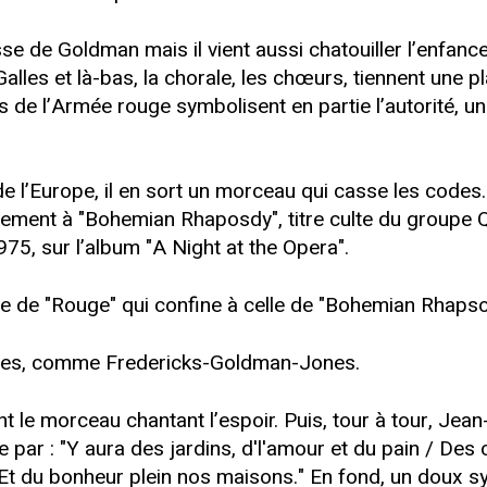
sse de Goldman mais il vient aussi chatouiller l’enfan
 Galles et là-bas, la chorale, les chœurs, tiennent une
 de l’Armée rouge symbolisent en partie l’autorité, un
 de l’Europe, il en sort un morceau qui casse les cod
ablement à "Bohemian Rhaposdy", titre culte du groupe 
75, sur l’album "A Night at the Opera".
ée de "Rouge" qui confine à celle de "Bohemian Rhapso
rties, comme Fredericks-Goldman-Jones.
le morceau chantant l’espoir. Puis, tour à tour, Jean
 par : "Y aura des jardins, d'l'amour et du pain / De
/ Et du bonheur plein nos maisons." En fond, un doux sy