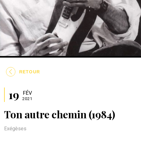
RETOUR
19
FÉV
2021
Ton autre chemin (1984)
Exégèses