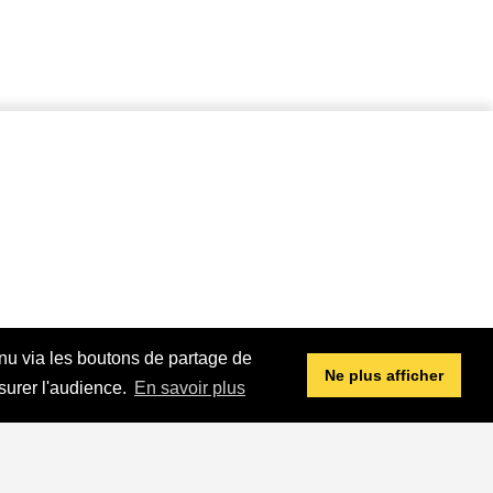
enu via les boutons de partage de
Ne plus afficher
surer l'audience.
En savoir plus
Jean-Jacques Goldman,