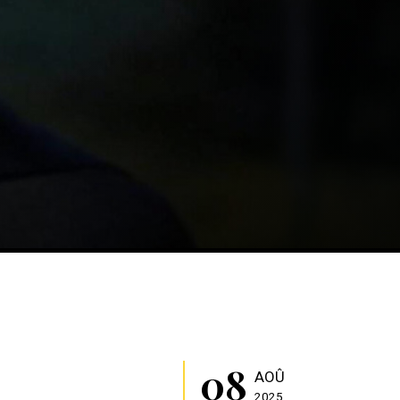
08
AOÛ
2025