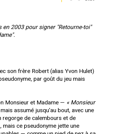
 en 2003 pour signer "Retourne-toi"
dame".
c son frère Robert (alias Yvon Hulet)
s pseudonyme, par goût du jeu mais
façon Monsieur et Madame —
« Monsieur
l, mais assumé jusqu’au bout, avec une
on regorge de calembours et de
s, mais ce pseudonyme jette une
s coupables — comme un pied de nez à sa