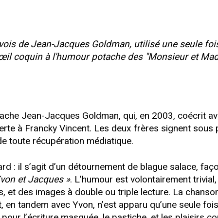
ois de Jean-Jacques Goldman, utilisé une seule fois
d’œil coquin à l'humour potache des "Monsieur et Ma
ache Jean-Jacques Goldman, qui, en 2003, coécrit ave
fferte à Francky Vincent. Les deux frères signent sou
i de toute récupération médiatique.
ard : il s’agit d’un détournement de blague salace, 
von et Jacques »
. L’humour est volontairement trivia
s, et des images à double ou triple lecture. La chans
, en tandem avec Yvon, n’est apparu qu’une seule foi
 pour l’écriture masquée, le pastiche, et les plaisir