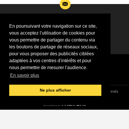
Si vous souhaitez m’apporter des informations
complémentaires sur l’actualité de Jean-Jacques
En poursuivant votre navigation sur ce site,
Goldman,
vous acceptez l'utilisation de cookies pour
ÉCRIVEZ-MOI !
vous permettre de partager du contenu via
les boutons de partage de réseaux sociaux,
pour vous proposer des publicités ciblées
adaptées à vos centres d'intérêts et pour
nous permettre de mesurer l'audience.
En savoir plus
Ne plus afficher
Association "Parler d'sa vie" © 1997 - 2026 - Tous droits réservés
DESIGNED &
DEVELOPED BY