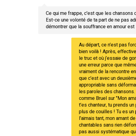
Ce qui me frappe, c'est que les chansons 
Est-ce une volonté de ta part de ne pas a
démontrer que la souffrance en amour est l
Au départ, ce n’est pas for
bien voilà ! Après, effecti
le truc et où j’essaie de 
une erreur parce que même 
vraiment de la rencontre e
que c’est avec un deuxième g
appropriable sans déformat
les paroles des chansons. 
comme Bruel sur "Mon amant d
t’es chanteur, tu prends u
plus de couilles ! Tu es un 
l’aimais tant, mon amant de
chantables sans rien déform
pas aussi systématique que 