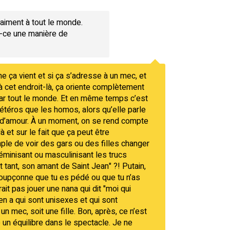
aiment à tout le monde.
t-ce une manière de
e ça vient et si ça s’adresse à un mec, et
 à cet endroit-là, ça oriente complètement
par tout le monde. Et en même temps c’est
téros que les homos, alors qu’elle parle
e d’amour. À un moment, on se rend compte
à et sur le fait que ça peut être
ple de voir des gars ou des filles changer
minisant ou masculinisant les trucs
t tant, son amant de Saint Jean" ?! Putain,
 soupçonne que tu es pédé ou que tu n’as
ait pas jouer une nana qui dit "moi qui
en a qui sont unisexes et qui sont
n mec, soit une fille. Bon, après, ce n’est
 un équilibre dans le spectacle. Je ne