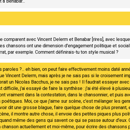
 à Bénabar...
?
 te comparent avec Vincent Delerm et Benabar [rires], avec lesque
tes chansons ont une dimension d'engagement politique et social q
rrat, par exemple. Comment définirais-tu ton style musical ?
s paroles ?... eh bien, on peut faire effectivement moins daté an
 que Vincent Delerm, mais après je ne sais pas si le croisement i
rait un Nicolas Bacchus, je ne sais pas ! Il faudrait essayer av
st difficile, j'ai essayé de faire la synthèse : j'ai été élevé à plus
ont vraiment dans la contestation, dans le chansonnier, et puis av
 poétiques. Moi, ce que j'aime sur scène, c'est mélanger les genre
avoir dit une grosse blague, faire quelque chose de plus prenant, e
ène, il montre autre chose, il envoie des petites piques plus poli
 quand même des gens qui savent ce qui se passe autour d'eux. C
a chanson actuellement et moi-même, pour écrire des chansons pol