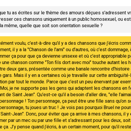
que tu as écrites sur le thème des amours déçues s'adressent vr
dresser ces chansons uniquement à un public homosexuel, ou es
a même, quelle que soit son orientation sexuelle ?
cément voulu, c'est-à-dire qu’il y a des chansons que j’écris comm
vement, il y a la "Chanson de l’ami" ou d’autres, où c’est dommage,
gommer ça pour que ça devienne unisexe et où c’est appropriable 
une chanson comme "Ton fils dort avec moi" touche autant les hé
ntre deux gars, présentée comme une banale rencontre d’histoir
ars. Mais il y en a certaines où je travaille sur cette ambiguïté-l
ion par tout le monde. Parce que c’est un peu énervant par exem
Moi, je ne supporte pas les gens qui adaptent les chansons en fé
e Saint Jean". Qu’est-ce qu’il a besoin d’aller dire, "elle l’aimai
n personnage ! Ton personnage, ça peut être une fille sans qu’on
personnage, tu joues un truc ! Je vois pas pourquoi Bruel ne pourr
 Saint-Jean". Donc, pour éviter que ça arrive à mes chansons, il y 
er par un mec ou par une fille et s’adressant pour les deux, soit u
ça. J’y pense quand j’écris, à un certain moment, pour qu’il reste