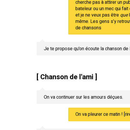
cherche pas à attirer un pub
bateleur ou un mec qui fai
et je ne veux pas être
que
l
même. Les gens s’y retrouv
de chansons
Je te propose qu'on écoute la chanson de l
[ Chanson de l'ami ]
On va continuer sur les amours déçues.
On va pleurer ce matin ! [rir