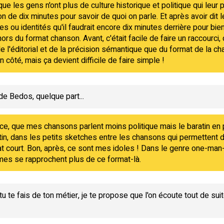
ue les gens n'ont plus de culture historique et politique qui leur 
ion de dix minutes pour savoir de quoi on parle. Et après avoir di
 ou identités qu'il faudrait encore dix minutes derrière pour bien ex
ors du format chanson. Avant, c'était facile de faire un raccourci,
e l'éditorial et de la précision sémantique que du format de la c
 côté, mais ça devient difficile de faire simple !
e Bedos, quelque part...
e, que mes chansons parlent moins politique mais le baratin en p
ratin, dans les petits sketches entre les chansons qui permetten
at court. Bon, après, ce sont mes idoles ! Dans le genre one-man
èmes se rapprochent plus de ce format-là.
te fais de ton métier, je te propose que l'on écoute tout de suite