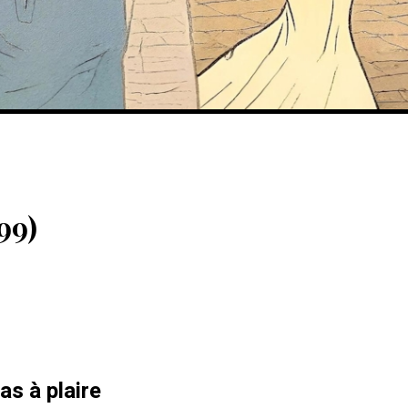
99)
s à plaire