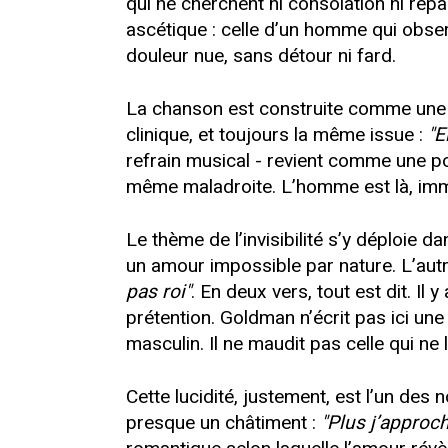
qui ne cherchent ni consolation ni ré
ascétique : celle d’un homme qui observe
douleur nue, sans détour ni fard.
La chanson est construite comme une s
clinique, et toujours la même issue :
"E
refrain musical - revient comme une 
même maladroite. L’homme est là, immo
Le thème de l’invisibilité s’y déploie d
un amour impossible par nature. L’autre 
pas roi"
. En deux vers, tout est dit. Il 
prétention. Goldman n’écrit pas ici un
masculin. Il ne maudit pas celle qui ne 
Cette lucidité, justement, est l’un de
presque un châtiment :
"Plus j’approc