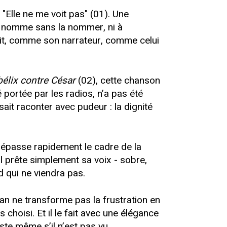
Elle ne me voit pas" (01). Une
lle nomme sans la nommer, ni à
trait, comme son narrateur, comme celui
bélix contre César
(02), cette chanson
é portée par les radios, n’a pas été
ait raconter avec pudeur : la dignité
épasse rapidement le cadre de la
l prête simplement sa voix - sobre,
d qui ne viendra pas.
man ne transforme pas la frustration en
 choisi. Et il le fait avec une élégance
ste même s’il n’est pas vu.