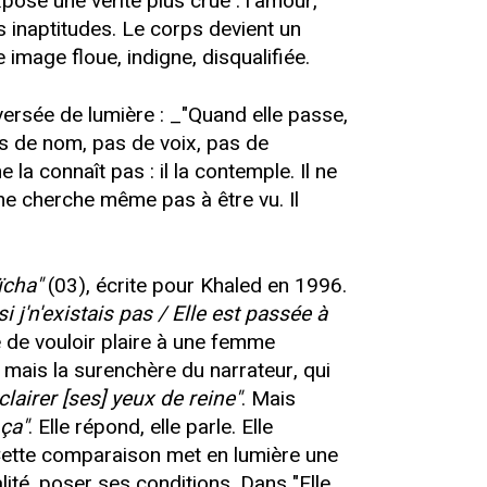
pose une vérité plus crue : l’amour,
s inaptitudes. Le corps devient un
 image floue, indigne, disqualifiée.
raversée de lumière : _"Quand elle passe,
pas de nom, pas de voix, pas de
la connaît pas : il la contemple. Il ne
Il ne cherche même pas à être vu. Il
ïcha"
(03), écrite pour Khaled en 1996.
 j'n'existais pas / Elle est passée à
e de vouloir plaire à une femme
, mais la surenchère du narrateur, qui
clairer [ses] yeux de reine"
. Mais
 ça"
. Elle répond, elle parle. Elle
e. Cette comparaison met en lumière une
alité, poser ses conditions. Dans "Elle