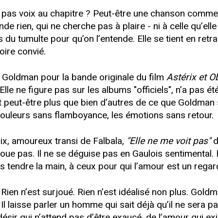
 pas voix au chapitre ? Peut-être une chanson comme "
de rien, qui ne cherche pas à plaire - ni à celle qu’e
us du tumulte pour qu’on l’entende. Elle se tient en re
oire convié.
Goldman pour la bande originale du film
Astérix et O
Elle ne figure pas sur les albums "officiels", n’a pas ét
it peut-être plus que bien d’autres de ce que Goldman s
s douleurs sans flamboyance, les émotions sans retour.
ix, amoureux transi de Falbala,
"Elle ne me voit pas"
d
oue pas. Il ne se déguise pas en Gaulois sentimental. I
s tendre la main, à ceux pour qui l’amour est un regar
. Rien n’est surjoué. Rien n’est idéalisé non plus. Gold
Il laisse parler un homme qui sait déjà qu’il ne sera pas
désir qui n’attend pas d’être exaucé, de l’amour qui exi