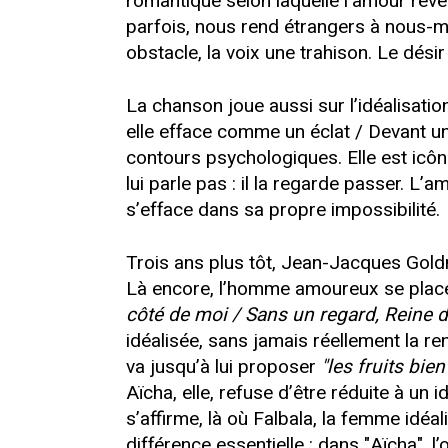
romantique selon laquelle l’amour rév
parfois, nous rend étrangers à nous-mê
obstacle, la voix une trahison. Le désir
La chanson joue aussi sur l’idéalisation
elle efface comme un éclat / Devant un 
contours psychologiques. Elle est icône
lui parle pas : il la regarde passer. L’a
s’efface dans sa propre impossibilité.
Trois ans plus tôt, Jean-Jacques Gol
Là encore, l’homme amoureux se place
côté de moi / Sans un regard, Reine 
idéalisée, sans jamais réellement la re
va jusqu’à lui proposer
"les fruits bie
Aïcha, elle, refuse d’être réduite à un i
s’affirme, là où Falbala, la femme idéa
différence essentielle : dans "Aïcha", l’