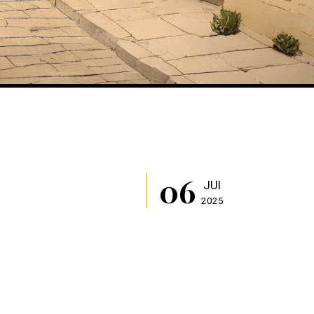
06
JUI
2025