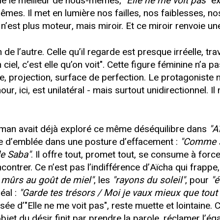
èle le meilleur de nous-mêmes,
"Elle ne me voit pas"
ex
mes. Il met en lumière nos failles, nos faiblesses, no
 n’est plus moteur, mais miroir. Et ce miroir renvoie une
 de l’autre. Celle qu’il regarde est presque irréelle, t
ciel, c’est elle qu’on voit". Cette figure féminine n’a 
, projection, surface de perfection. Le protagoniste ne 
mour, ici, est unilatéral - mais surtout unidirectionnel. 
dman avait déjà exploré ce même déséquilibre dans
"A
 d’emblée dans une posture d’effacement :
"Comme si
de Saba"
. Il offre tout, promet tout, se consume à forc
ncontrer. Ce n’est pas l’indifférence d’Aïcha qui frappe
n mûrs au goût de miel"
, les
"rayons du soleil"
, pour
"é
déal :
"Garde tes trésors / Moi je vaux mieux que tout
lisée d’"Elle ne me voit pas", reste muette et lointain
objet du désir finit par prendre la parole, réclamer l’ég