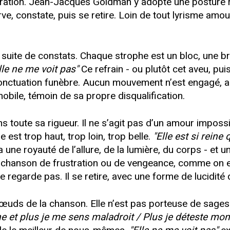
paration. Jean-Jacques Goldman y adopte une posture 
, constate, puis se retire. Loin de tout lyrisme amoureu
uite de constats. Chaque strophe est un bloc, une b
lle ne me voit pas"
Ce refrain - ou plutôt cet aveu, pui
ponctuation funèbre. Aucun mouvement n’est engagé, a
bile, témoin de sa propre disqualification.
ans toute sa rigueur. Il ne s’agit pas d’un amour impos
est trop haut, trop loin, trop belle.
"Elle est si reine
y a une royauté de l’allure, de la lumière, du corps - et 
e chanson de frustration ou de vengeance, comme on en
le regarde pas. Il se retire, avec une forme de lucidit
s nœuds de la chanson. Elle n’est pas porteuse de sage
he et plus je me sens maladroit / Plus je déteste mon