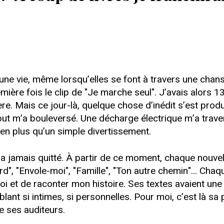
une vie, même lorsqu’elles se font à travers une chans
emière fois le clip de "Je marche seul". J’avais alors 1
e. Mais ce jour-là, quelque chose d’inédit s’est produit
ut m’a bouleversé. Une décharge électrique m’a traversé
ien plus qu’un simple divertissement.
m’a jamais quitté. À partir de ce moment, chaque no
ard", "Envole-moi", "Famille", "Ton autre chemin"... Cha
oi et de raconter mon histoire. Ses textes avaient un
ant si intimes, si personnelles. Pour moi, c’est là sa p
 ses auditeurs.