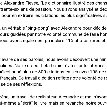
avec Alexandre Fievée, "Le dictionnaire illustré des c
e trente-six ans de passion. Nous avons analysé et dé
our en extraire les citations les plus significatives 
ux, un véritable "ping-pong" avec Alexandre pour décider
jours guidées par notre volonté commune de faire honne
ous avons également pu inclure 115 photos rares et 
ait avare de ses paroles, nous avons découvert une min
sés. Notre objectif était clair : éviter toute interprét
ectionné plus de 800 citations en lien avec 105 de s
français. Ce travail d’édition reflète notre volonté d
esse de ses réflexions.
scène, un travail de réalisateur. Alexandre et moi n'avo
i-même a "écrit" le livre, mais en revanche, notre ouv