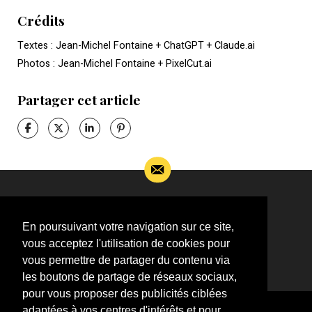
Crédits
Textes : Jean-Michel Fontaine + ChatGPT + Claude.ai
Photos : Jean-Michel Fontaine + PixelCut.ai
Partager cet article
Si vous souhaitez m’apporter des informations
complémentaires sur l’actualité de Jean-Jacques
En poursuivant votre navigation sur ce site,
Goldman,
vous acceptez l'utilisation de cookies pour
ÉCRIVEZ-MOI !
vous permettre de partager du contenu via
les boutons de partage de réseaux sociaux,
pour vous proposer des publicités ciblées
adaptées à vos centres d'intérêts et pour