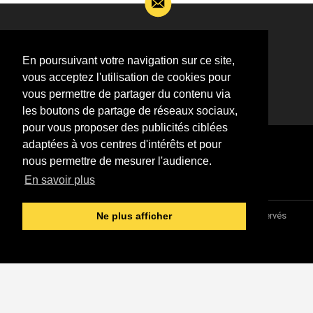
Si vous souhaitez m’apporter des informations
complémentaires sur l’actualité de Jean-Jacques
En poursuivant votre navigation sur ce site,
Goldman,
vous acceptez l'utilisation de cookies pour
ÉCRIVEZ-MOI !
vous permettre de partager du contenu via
les boutons de partage de réseaux sociaux,
pour vous proposer des publicités ciblées
adaptées à vos centres d'intérêts et pour
nous permettre de mesurer l'audience.
En savoir plus
Association "Parler d'sa vie" © 1997 - 2026 - Tous droits réservés
Ne plus afficher
DESIGNED &
DEVELOPED BY