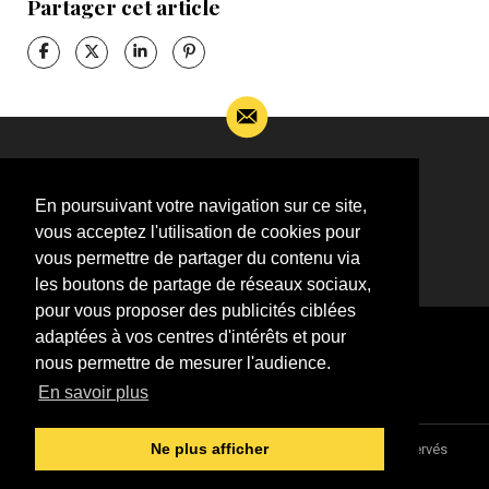
Partager cet article
Si vous souhaitez m’apporter des informations
complémentaires sur l’actualité de Jean-Jacques
En poursuivant votre navigation sur ce site,
Goldman,
vous acceptez l'utilisation de cookies pour
ÉCRIVEZ-MOI !
vous permettre de partager du contenu via
les boutons de partage de réseaux sociaux,
pour vous proposer des publicités ciblées
adaptées à vos centres d'intérêts et pour
nous permettre de mesurer l'audience.
En savoir plus
Association "Parler d'sa vie" © 1997 - 2026 - Tous droits réservés
Ne plus afficher